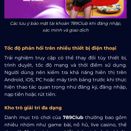
Các lưu ý bảo mật tài khoản 789Club khi đăng nhập,
xác minh và giao dịch
Tốc độ phản hồi trên nhiều thiết bị điện thoại
Trải nghiệm truy cập có thể thay đổi tùy thiết bị,
trình duyệt, tốc độ mạng và thời điểm sử dụng.
Người dùng nên kiểm tra khả năng hiển thị trên
Android, iOS, PC hoặc máy tính bảng trước khi thực
hiện thao tác quan trọng như đăng ký, đăng nhập,
nạp tiền hoặc rút tiền.
Kho trò giải trí đa dạng
Danh mục trò chơi của
789Club
thường bao gồm
nhiều nhóm như game bài, nổ hũ, live casino, thể