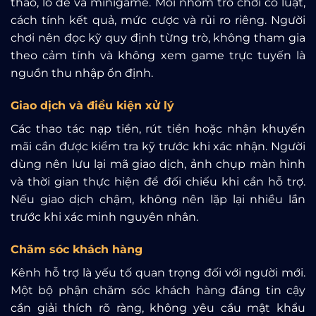
thao, lô đề và minigame. Mỗi nhóm trò chơi có luật,
cách tính kết quả, mức cược và rủi ro riêng. Người
chơi nên đọc kỹ quy định từng trò, không tham gia
theo cảm tính và không xem game trực tuyến là
nguồn thu nhập ổn định.
Giao dịch và điều kiện xử lý
Các thao tác nạp tiền, rút tiền hoặc nhận khuyến
mãi cần được kiểm tra kỹ trước khi xác nhận. Người
dùng nên lưu lại mã giao dịch, ảnh chụp màn hình
và thời gian thực hiện để đối chiếu khi cần hỗ trợ.
Nếu giao dịch chậm, không nên lặp lại nhiều lần
trước khi xác minh nguyên nhân.
Chăm sóc khách hàng
Kênh hỗ trợ là yếu tố quan trọng đối với người mới.
Một bộ phận chăm sóc khách hàng đáng tin cậy
cần giải thích rõ ràng, không yêu cầu mật khẩu