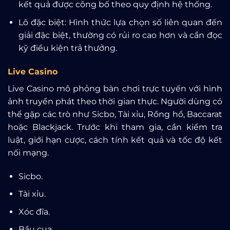
kết quả được công bố theo quy định hệ thống.
Lô đặc biệt: Hình thức lựa chọn số liên quan đến
giải đặc biệt, thường có rủi ro cao hơn và cần đọc
kỹ điều kiện trả thưởng.
Live Casino
Live Casino mô phỏng bàn chơi trực tuyến với hình
ảnh truyền phát theo thời gian thực. Người dùng có
thể gặp các trò như Sicbo, Tài xỉu, Rồng hổ, Baccarat
hoặc Blackjack. Trước khi tham gia, cần kiểm tra
luật, giới hạn cược, cách tính kết quả và tốc độ kết
nối mạng.
Sicbo.
Tài xỉu.
Xóc đĩa.
Bầu cua.