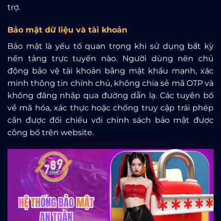
trợ.
Bảo mật dữ liệu và tài khoản
Bảo mật là yếu tố quan trọng khi sử dụng bất kỳ
nền tảng trực tuyến nào. Người dùng nên chủ
động bảo vệ tài khoản bằng mật khẩu mạnh, xác
minh thông tin chính chủ, không chia sẻ mã OTP và
không đăng nhập qua đường dẫn lạ. Các tuyên bố
về mã hóa, xác thực hoặc chống truy cập trái phép
cần được đối chiếu với chính sách bảo mật được
công bố trên website.