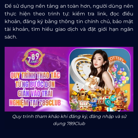
Để sử dụng nền tảng an toàn hơn, người dùng nên
thực hiện theo trình tự: kiểm tra link, đọc điều
khoản, đăng ký bằng thông tin chính chủ, bảo mật
tài khoản, tìm hiểu giao dịch và đặt giới hạn ngân
sách.
Quy trình tham khảo khi đăng ký, đăng nhập và sử
dụng 789Club