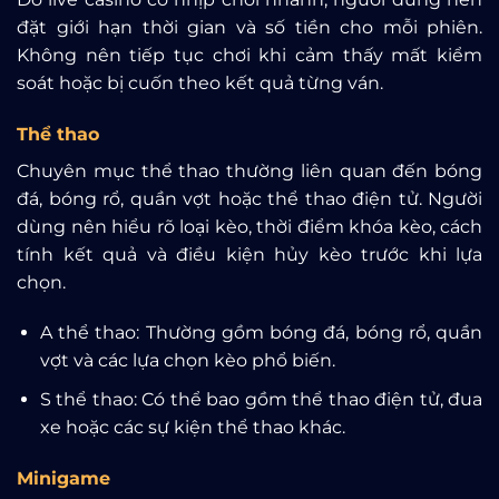
đặt giới hạn thời gian và số tiền cho mỗi phiên.
Không nên tiếp tục chơi khi cảm thấy mất kiểm
soát hoặc bị cuốn theo kết quả từng ván.
Thể thao
Chuyên mục thể thao thường liên quan đến bóng
đá, bóng rổ, quần vợt hoặc thể thao điện tử. Người
dùng nên hiểu rõ loại kèo, thời điểm khóa kèo, cách
tính kết quả và điều kiện hủy kèo trước khi lựa
chọn.
A thể thao: Thường gồm bóng đá, bóng rổ, quần
vợt và các lựa chọn kèo phổ biến.
S thể thao: Có thể bao gồm thể thao điện tử, đua
xe hoặc các sự kiện thể thao khác.
Minigame