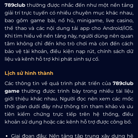
789club
thường được nhắc đến như một nền tảng
giải trí trực tuyến có nhiều chuyên mục khác nhau,
bao gồm game bài, nổ hũ, minigame, live casino,
thể thao và các nội dung tải app cho Android/iOS.
Khi tìm hiểu về nền tảng này, người dùng nên quan
tâm không chỉ đến kho trò chơi mà còn đến cách
bảo vệ tài khoản, điều kiện nạp rút, chính sách dữ
liệu và kênh hỗ trợ khi phát sinh sự cố.
Lịch sử hình thành
Các thông tin về quá trình phát triển của
789club
game
thường được trình bày trong nhiều tài liệu
giới thiệu khác nhau. Người đọc nên xem các mốc
thời gian dưới đây như thông tin tham khảo và ưu
tiên kiểm chứng trực tiếp trên hệ thống, điều
khoản sử dụng hoặc các kênh hỗ trợ được công bố.
Giai đoạn đầu: Nền tảng tập trung xây dựng hệ