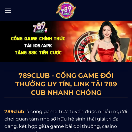
Bỏ
qua
nội
dung
789CLUB - CỔNG GAME ĐỔI
THƯỞNG UY TÍN, LINK TẢI 789
CUB NHANH CHÓNG
789club
là cổng game trực tuyến được nhiều người
chơi quan tâm nhờ sở hữu hệ sinh thái giải trí đa
dạng, kết hợp giữa game bài đổi thưởng, casino