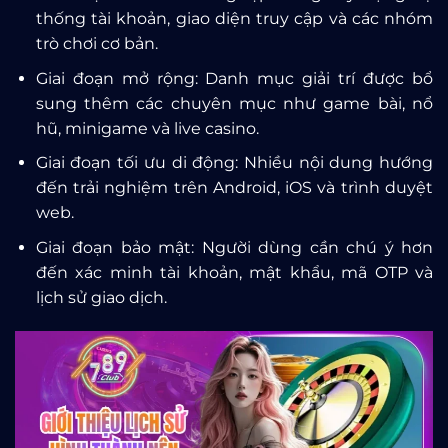
thống tài khoản, giao diện truy cập và các nhóm
trò chơi cơ bản.
Giai đoạn mở rộng: Danh mục giải trí được bổ
sung thêm các chuyên mục như game bài, nổ
hũ, minigame và live casino.
Giai đoạn tối ưu di động: Nhiều nội dung hướng
đến trải nghiệm trên Android, iOS và trình duyệt
web.
Giai đoạn bảo mật: Người dùng cần chú ý hơn
đến xác minh tài khoản, mật khẩu, mã OTP và
lịch sử giao dịch.