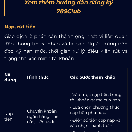
Xem thêm hướng dẫn đăng ký
789Club
Nạp, rút tiền
Giao dịch là phần cần thận trọng nhất vì liên quan
đến thông tin cá nhân và tài sản. Người dùng nên
đọc kỹ hạn mức, thời gian xử lý, điều kiện rút và
trạng thái xác minh tài khoản.
Nội
Hình thức
Các bước tham khảo
dung
• Vào mục nạp tiền trong
tài khoản game của bạn.
• Lựa chọn phương thức
Chuyển khoản
nạp tiền phù hợp.
Nạp
ngân hàng, thẻ
tiền
• Điền số tiền cập nạp và
cào, tiền usdt…
xác nhận thanh toán