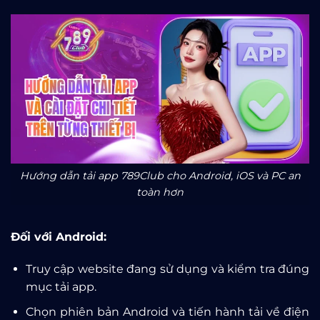
Hướng dẫn tải app 789Club cho Android, iOS và PC an
toàn hơn
Đối với Android:
Truy cập website đang sử dụng và kiểm tra đúng
mục tải app.
Chọn phiên bản Android và tiến hành tải về điện