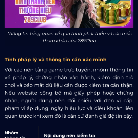
Thông tin tổng quan về quá trình phát triển và các mốc
tham khảo của 789Club
Tính pháp lý và thông tin cần xác minh
Với các nền tảng game trực tuyến, nhóm thông tin
về pháp lý, chứng nhận vận hành, kiểm định trò
chơi và bảo mật dữ liệu cần được kiểm tra cẩn thận.
Nếu website công bố mã giấy phép hoặc chứng
nhận, người dùng nên đối chiếu với đơn vị cấp,
phạm vi áp dụng, ngày hiệu lực và điều khoản liên
quan trước khi xem đó là căn cứ đánh giá độ tin cậy.
Nhóm
Nội dung nên kiểm tra