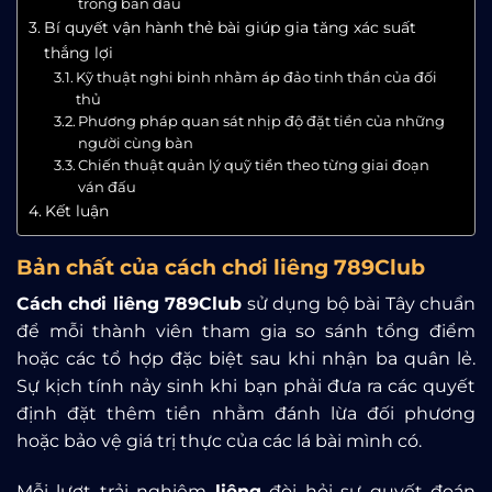
trong bàn đấu
Bí quyết vận hành thẻ bài giúp gia tăng xác suất
thắng lợi
Kỹ thuật nghi binh nhằm áp đảo tinh thần của đối
thủ
Phương pháp quan sát nhịp độ đặt tiền của những
người cùng bàn
Chiến thuật quản lý quỹ tiền theo từng giai đoạn
ván đấu
Kết luận
Bản chất của
cách chơi liêng 789Club
Cách chơi liêng 789Club
sử dụng bộ bài Tây chuẩn
để mỗi thành viên tham gia so sánh tổng điểm
hoặc các tổ hợp đặc biệt sau khi nhận ba quân lẻ.
Sự kịch tính nảy sinh khi bạn phải đưa ra các quyết
định đặt thêm tiền nhằm đánh lừa đối phương
hoặc bảo vệ giá trị thực của các lá bài mình có.
Mỗi lượt trải nghiệm
liêng
đòi hỏi sự quyết đoán