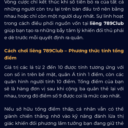
Vòng cược chỉ kết thúc khi số tiền bỏ ra của tất cả
những người còn trụ lại trên bàn đấu trở nên bằng
nhau hoặc chỉ còn một người duy nhất. Sự linh hoạt
trong cách điều phối nguồn vốn tại
liêng 789Club
giúp bạn tạo ra những bẫy tâm lý khiến đối thủ phải
e dè trước mỗi quyết định ra quân.
Cách chơi liêng 789Club –
Phương thức tính tổng
điểm
Giá trị các lá từ 2 đến 10 được tính tương ứng với
con số in trên bề mặt, quân Á tính 1 điểm, còn các
quân hình người tính 10 điểm. Tổng điểm của bạn
sẽ là hàng đơn vị sau khi cộng ba quân thẻ lại với
nhau, trong đó điểm số 9 được coi là mức cao nhất.
Nếu sở hữu tổng điểm thấp, cá nhân vẫn có thể
giành chiến thắng nhờ vào kỹ năng đánh lừa thị
giác khiến đối phương lầm tưởng bạn đang giữ thẻ