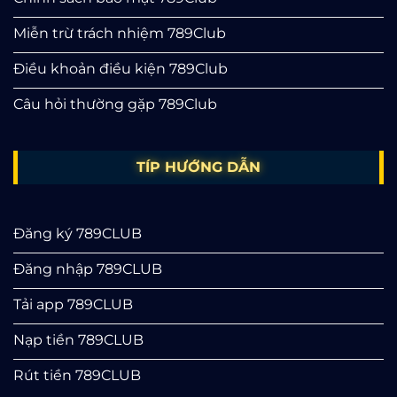
Miễn trừ trách nhiệm 789Club
Điều khoản điều kiện 789Club
Câu hỏi thường gặp 789Club
TÍP HƯỚNG DẪN
Đăng ký 789CLUB
Đăng nhập 789CLUB
Tải app 789CLUB
Nạp tiền 789CLUB
Rút tiền 789CLUB