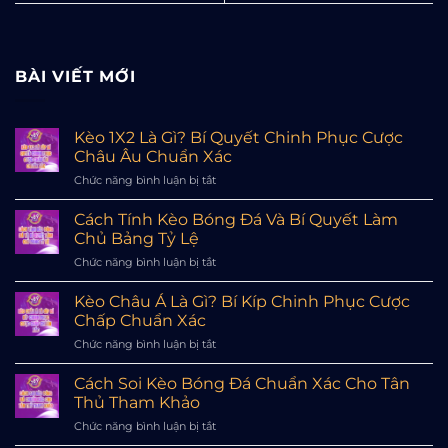
BÀI VIẾT MỚI
Kèo 1X2 Là Gì? Bí Quyết Chinh Phục Cược
Châu Âu Chuẩn Xác
Chức năng bình luận bị tắt
ở
Kèo
1X2
Cách Tính Kèo Bóng Đá Và Bí Quyết Làm
Là
Chủ Bảng Tỷ Lệ
Gì?
Chức năng bình luận bị tắt
ở
Bí
Cách
Quyết
Tính
Kèo Châu Á Là Gì? Bí Kíp Chinh Phục Cược
Chinh
Kèo
Phục
Chấp Chuẩn Xác
Bóng
Cược
Chức năng bình luận bị tắt
ở
Đá
Châu
Kèo
Và
Âu
Châu
Cách Soi Kèo Bóng Đá Chuẩn Xác Cho Tân
Bí
Chuẩn
Á
Quyết
Thủ Tham Khảo
Xác
Là
Làm
Chức năng bình luận bị tắt
ở
Gì?
Chủ
Cách
Bí