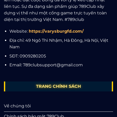
liên tục. Sự đa dạng sản phẩm giúp 789Club xây
dựng vị thế như một cổng game trực tuyến toàn
diện tại thị trường Việt Nam. #789club
Website:
https://varysburgfd.com/
Địa chỉ: 49 Ngô Thì Nhậm, Hà Đông, Hà Nội, Việt
Nam
SĐT: 0909280205
Email:
789clubsupport@gmail.com
TRANG CHÍNH SÁCH
Về chúng tôi
Chính sách bảo mật 789Club