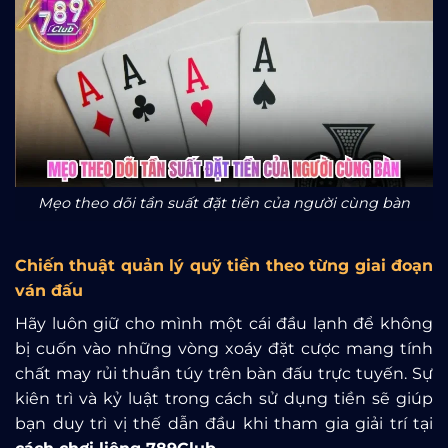
Mẹo theo dõi tần suất đặt tiền của người cùng bàn
Chiến thuật quản lý quỹ tiền theo từng giai đoạn
ván đấu
Hãy luôn giữ cho mình một cái đầu lạnh để không
bị cuốn vào những vòng xoáy đặt cược mang tính
chất may rủi thuần túy trên bàn đấu trực tuyến. Sự
kiên trì và kỷ luật trong cách sử dụng tiền sẽ giúp
bạn duy trì vị thế dẫn đầu khi tham gia giải trí tại