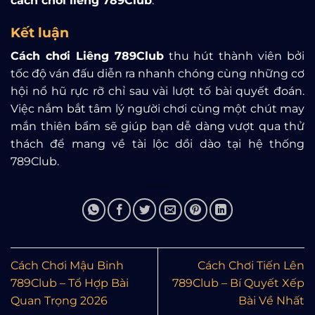
cách chơi liêng 789Club
.
Kết luận
Cách chơi Liêng 789Club
thu hút thành viên bởi
tốc độ ván đấu diễn ra nhanh chóng cùng những cơ
hội nổ hũ rực rỡ chỉ sau vài lượt tố bài quyết đoán.
Việc nắm bắt tâm lý người chơi cùng một chút may
mắn thiên bẩm sẽ giúp bạn dễ dàng vượt qua thử
thách để mang về tài lộc dồi dào tại hệ thống
789Club.
Cách Chơi Mậu Binh
Cách Chơi Tiến Lên
789Club – Tổ Hợp Bài
789Club – Bí Quyết Xếp
Quan Trọng 2026
Bài Về Nhất