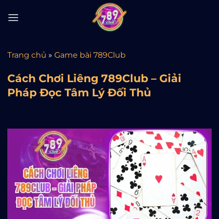
Bỏ
qua
nội
dung
Trang chủ
»
Game bài 789Club
Cách Chơi Liêng 789Club – Giải
Pháp Đọc Tâm Lý Đối Thủ