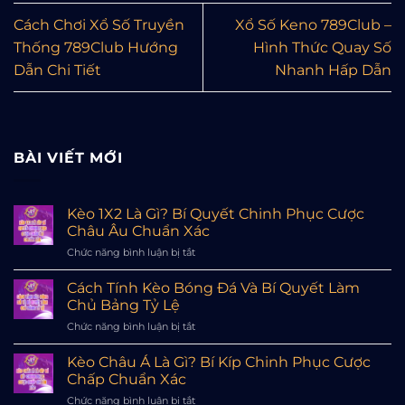
Cách Chơi Xổ Số Truyền
Xổ Số Keno 789Club –
Thống 789Club Hướng
Hình Thức Quay Số
Dẫn Chi Tiết
Nhanh Hấp Dẫn
BÀI VIẾT MỚI
Kèo 1X2 Là Gì? Bí Quyết Chinh Phục Cược
Châu Âu Chuẩn Xác
Chức năng bình luận bị tắt
ở
Kèo
1X2
Cách Tính Kèo Bóng Đá Và Bí Quyết Làm
Là
Chủ Bảng Tỷ Lệ
Gì?
Chức năng bình luận bị tắt
ở
Bí
Cách
Quyết
Tính
Kèo Châu Á Là Gì? Bí Kíp Chinh Phục Cược
Chinh
Kèo
Phục
Chấp Chuẩn Xác
Bóng
Cược
Chức năng bình luận bị tắt
ở
Đá