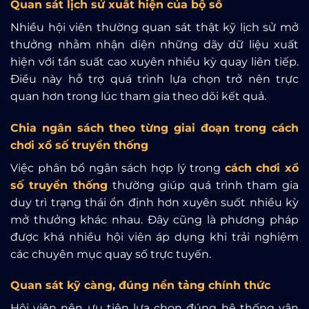
Quan sát lịch sử xuất hiện của bộ số
Nhiều hội viên thường quan sát thật kỹ lịch sử mở
thưởng nhằm nhận diện những dãy dữ liệu xuất
hiện với tần suất cao xuyên nhiều kỳ quay liên tiếp.
Điều này hỗ trợ quá trình lựa chọn trở nên trực
quan hơn trong lúc tham gia theo dõi kết quả.
Chia ngân sách theo từng giai đoạn trong cách
chơi xổ số truyền thống
Việc phân bổ ngân sách hợp lý trong
cách chơi xổ
số truyền thống
thường giúp quá trình tham gia
duy trì trạng thái ổn định hơn xuyên suốt nhiều kỳ
mở thưởng khác nhau. Đây cũng là phương pháp
được khá nhiều hội viên áp dụng khi trải nghiệm
các chuyên mục quay số trực tuyến.
Quan sát kỹ càng, đúng nền tảng chính thức
Hội viên nên ưu tiên lựa chọn đúng hệ thống vận