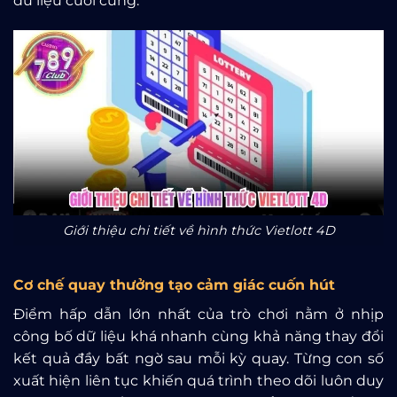
dữ liệu cuối cùng.
Giới thiệu chi tiết về hình thức Vietlott 4D
Cơ chế quay thưởng tạo cảm giác cuốn hút
Điểm hấp dẫn lớn nhất của trò chơi nằm ở nhịp
công bố dữ liệu khá nhanh cùng khả năng thay đổi
kết quả đầy bất ngờ sau mỗi kỳ quay. Từng con số
xuất hiện liên tục khiến quá trình theo dõi luôn duy