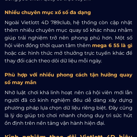
Nhiều chuyên mục xổ số đa dạng
Ngoài Vietlott 4D 789club, hệ thống còn cập nhật
thêm nhiều chuyên mục quay số khác nhau nhằm
giúp trải nghiệm trở nên phong phú hơn. Một số
hội viên đồng thời quan tâm thêm
mega 6 55 là gì
hoặc các hình thức mở thưởng trực tuyến khác để
thay đổi cách theo dõi dữ liệu mỗi ngày.
Phù hợp với nhiều phong cách tận hưởng quay
số may mắn
Nhờ luật chơi khá linh hoạt nên cả hội viên mới lẫn
người đã có kinh nghiệm đều dễ dàng xây dựng
phương pháp lựa chọn dữ liệu riêng biệt. Đây cũng
là lý do giúp trò chơi nhanh chóng duy trì sức hút
ổn định trên nền tảng vận hành hiện đại.
Kinh nghiệm theo dõi Vietlott 4D hiệu