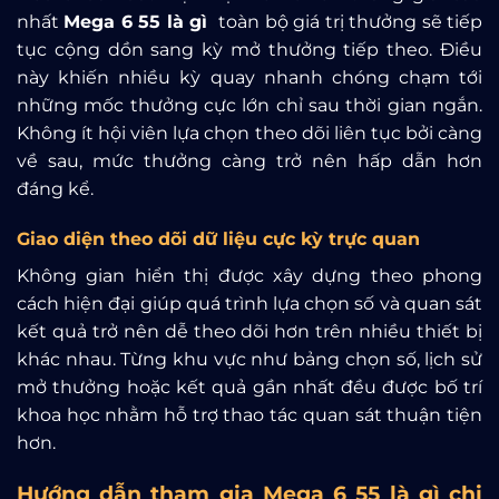
nhất
Mega 6 55 là gì
toàn bộ giá trị thưởng sẽ tiếp
tục cộng dồn sang kỳ mở thưởng tiếp theo. Điều
này khiến nhiều kỳ quay nhanh chóng chạm tới
những mốc thưởng cực lớn chỉ sau thời gian ngắn.
Không ít hội viên lựa chọn theo dõi liên tục bởi càng
về sau, mức thưởng càng trở nên hấp dẫn hơn
đáng kể.
Giao diện theo dõi dữ liệu cực kỳ trực quan
Không gian hiển thị được xây dựng theo phong
cách hiện đại giúp quá trình lựa chọn số và quan sát
kết quả trở nên dễ theo dõi hơn trên nhiều thiết bị
khác nhau. Từng khu vực như bảng chọn số, lịch sử
mở thưởng hoặc kết quả gần nhất đều được bố trí
khoa học nhằm hỗ trợ thao tác quan sát thuận tiện
hơn.
Hướng dẫn tham gia Mega 6 55 là gì chi