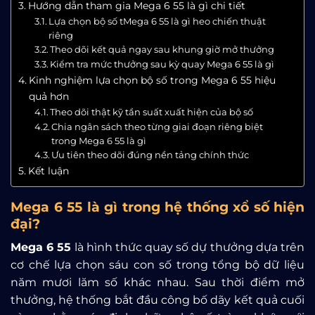
Hướng dẫn tham gia Mega 6 55 là gì chi tiết
Lựa chọn bộ số tMega 6 55 là gì heo chiến thuật
riêng
Theo dõi kết quả ngay sau khung giờ mở thưởng
Kiểm tra mức thưởng sau kỳ quay Mega 6 55 là gì
Kinh nghiệm lựa chọn bộ số trong Mega 6 55 hiệu
quả hơn
Theo dõi thật kỹ tần suất xuất hiện của bộ số
Chia ngân sách theo từng giai đoạn riêng biệt
trong Mega 6 55 là gì
Ưu tiên theo dõi đúng nền tảng chính thức
Kết luận
Mega 6 55 là gì trong hệ thống xổ số hiện
đại?
Mega 6 55
là hình thức quay số dự thưởng dựa trên
cơ chế lựa chọn sáu con số trong tổng bộ dữ liệu
năm mươi lăm số khác nhau. Sau thời điểm mở
thưởng, hệ thống bắt đầu công bố dãy kết quả cuối