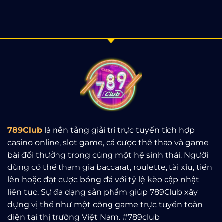
Số
Xác
Chuẩn
Keno
Cho
Xác
789Club
Tân
–
Thủ
Hình
Tham
Thức
Khảo
Quay
Số
Nhanh
Hấp
Dẫn
789Club
là nền tảng giải trí trực tuyến tích hợp
casino online, slot game, cá cược thể thao và game
bài đổi thưởng trong cùng một hệ sinh thái. Người
dùng có thể tham gia baccarat, roulette, tài xỉu, tiến
lên hoặc đặt cược bóng đá với tỷ lệ kèo cập nhật
liên tục. Sự đa dạng sản phẩm giúp 789Club xây
dựng vị thế như một cổng game trực tuyến toàn
diện tại thị trường Việt Nam. #789club