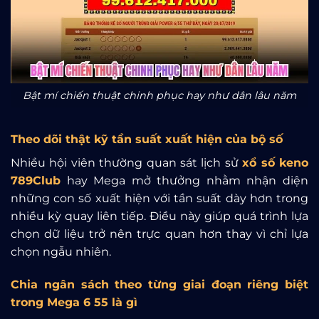
Bật mí chiến thuật chinh phục hay như dân lâu năm
Theo dõi thật kỹ tần suất xuất hiện của bộ số
Nhiều hội viên thường quan sát lịch sử
xổ số keno
789Club
hay Mega mở thưởng nhằm nhận diện
những con số xuất hiện với tần suất dày hơn trong
nhiều kỳ quay liên tiếp. Điều này giúp quá trình lựa
chọn dữ liệu trở nên trực quan hơn thay vì chỉ lựa
chọn ngẫu nhiên.
Chia ngân sách theo từng giai đoạn riêng biệt
trong Mega 6 55 là gì