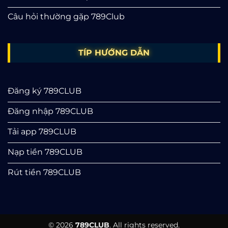
Câu hỏi thường gặp 789Club
TÍP HƯỚNG DẪN
Đăng ký 789CLUB
Đăng nhập 789CLUB
Tải app 789CLUB
Nạp tiền 789CLUB
Rút tiền 789CLUB
©
2026
789CLUB
. All rights reserved.