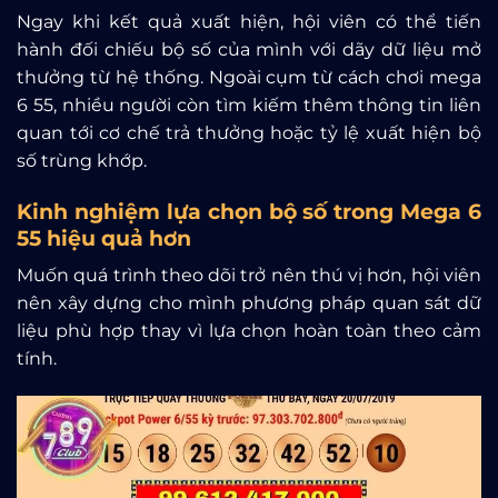
Ngay khi kết quả xuất hiện, hội viên có thể tiến
hành đối chiếu bộ số của mình với dãy dữ liệu mở
thưởng từ hệ thống. Ngoài cụm từ cách chơi mega
6 55, nhiều người còn tìm kiếm thêm thông tin liên
quan tới cơ chế trả thưởng hoặc tỷ lệ xuất hiện bộ
số trùng khớp.
Kinh nghiệm lựa chọn bộ số trong Mega 6
55 hiệu quả hơn
Muốn quá trình theo dõi trở nên thú vị hơn, hội viên
nên xây dựng cho mình phương pháp quan sát dữ
liệu phù hợp thay vì lựa chọn hoàn toàn theo cảm
tính.