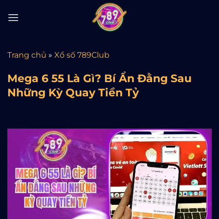
Bỏ
qua
nội
dung
Trang chủ
»
Xổ số 789Club
Mega 6 55 Là Gì? Bí Ẩn Đằng Sau
Những Kỳ Quay Tiền Tỷ