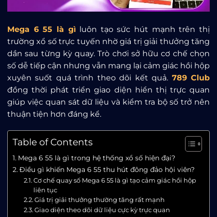
Mega 6 55 là gì
luôn tạo sức hút mạnh trên thị
trường xổ số trực tuyến nhờ giá trị giải thưởng tăng
dần sau từng kỳ quay. Trò chơi sở hữu cơ chế chọn
số dễ tiếp cận nhưng vẫn mang lại cảm giác hồi hộp
xuyên suốt quá trình theo dõi kết quả.
789 Club
đồng thời phát triển giao diện hiển thị trực quan
giúp việc quan sát dữ liệu và kiểm tra bộ số trở nên
thuận tiện hơn đáng kể.
Table of Contents
Mega 6 55 là gì trong hệ thống xổ số hiện đại?
Điều gì khiến Mega 6 55 thu hút đông đảo hội viên?
Cơ chế quay số Mega 6 55 là gì tạo cảm giác hồi hộp
liên tục
Giá trị giải thưởng thường tăng rất mạnh
Giao diện theo dõi dữ liệu cực kỳ trực quan