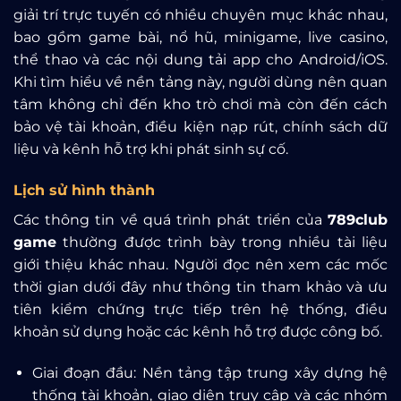
giải trí trực tuyến có nhiều chuyên mục khác nhau,
bao gồm game bài, nổ hũ, minigame, live casino,
thể thao và các nội dung tải app cho Android/iOS.
Khi tìm hiểu về nền tảng này, người dùng nên quan
tâm không chỉ đến kho trò chơi mà còn đến cách
bảo vệ tài khoản, điều kiện nạp rút, chính sách dữ
liệu và kênh hỗ trợ khi phát sinh sự cố.
Lịch sử hình thành
Các thông tin về quá trình phát triển của
789club
game
thường được trình bày trong nhiều tài liệu
giới thiệu khác nhau. Người đọc nên xem các mốc
thời gian dưới đây như thông tin tham khảo và ưu
tiên kiểm chứng trực tiếp trên hệ thống, điều
khoản sử dụng hoặc các kênh hỗ trợ được công bố.
Giai đoạn đầu: Nền tảng tập trung xây dựng hệ
thống tài khoản, giao diện truy cập và các nhóm