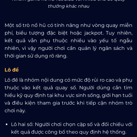
thưởng khác nhau
Một số trò nổ hũ có tính năng như vòng quay miễn
phí, biểu tượng đặc biệt hoặc jackpot. Tuy nhiên,
kết quả vẫn phụ thuộc nhiều vào yếu tố ngẫu
nhiên, vì vậy người chơi cần quản lý ngân sách và
thời gian sử dụng rõ ràng.
Lô đề
Lô đề là nhóm nội dung có mức độ rủi ro cao và phụ
thuộc vào kết quả quay số. Người dùng cần tìm
hiểu kỹ quy định tại khu vực sinh sống, giới hạn tuổi
và điều kiện tham gia trước khi tiếp cận nhóm trò
chơi này.
Lô hai số: Người chơi chọn cặp số và đối chiếu với
kết quả được công bố theo quy định hệ thống.