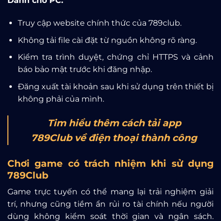
Dành cho PC:
Truy cập website chính thức của 789club.
Không tải file cài đặt từ nguồn không rõ ràng.
Kiểm tra trình duyệt, chứng chỉ HTTPS và cảnh
báo bảo mật trước khi đăng nhập.
Đăng xuất tài khoản sau khi sử dụng trên thiết bị
không phải của mình.
Tim hiểu thêm cách tải app
789Club về điện thoại thành công
Chơi game có trách nhiệm khi sử dụng
789Club
Game trực tuyến có thể mang lại trải nghiệm giải
trí, nhưng cũng tiềm ẩn rủi ro tài chính nếu người
dùng không kiểm soát thời gian và ngân sách.