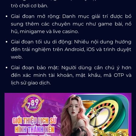
trò chơi cơ bản.
Giai đoạn mở rộng: Danh mục giải trí được bổ
sung thêm các chuyên mục như game bài, nổ
hũ, minigame và live casino.
Giai đoạn tối ưu di động: Nhiều nội dung hướng
đến trải nghiệm trên Android, iOS và trình duyệt
web.
Giai đoạn bảo mật: Người dùng cần chú ý hơn
đến xác minh tài khoản, mật khẩu, mã OTP và
lịch sử giao dịch.