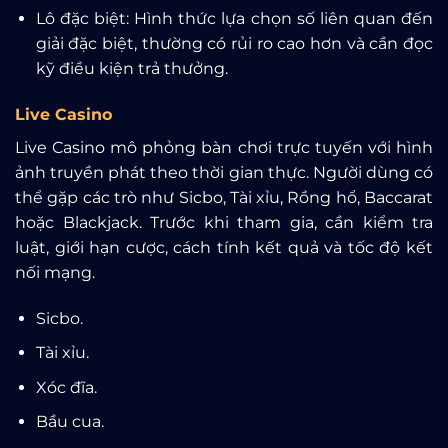
Lô đặc biệt: Hình thức lựa chọn số liên quan đến
giải đặc biệt, thường có rủi ro cao hơn và cần đọc
kỹ điều kiện trả thưởng.
Live Casino
Live Casino mô phỏng bàn chơi trực tuyến với hình
ảnh truyền phát theo thời gian thực. Người dùng có
thể gặp các trò như Sicbo, Tài xỉu, Rồng hổ, Baccarat
hoặc Blackjack. Trước khi tham gia, cần kiểm tra
luật, giới hạn cược, cách tính kết quả và tốc độ kết
nối mạng.
Sicbo.
Tài xỉu.
Xóc đĩa.
Bầu cua.