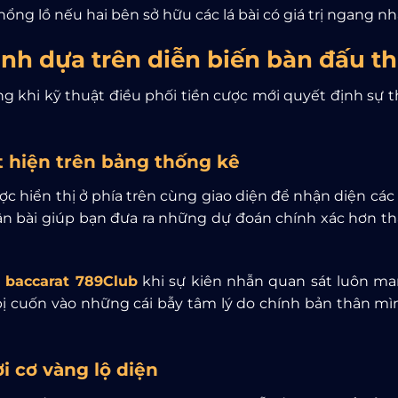
hổng lồ nếu hai bên sở hữu các lá bài có giá trị ngang nh
h dựa trên diễn biến bàn đấu th
ng khi kỹ thuật điều phối tiền cược mới quyết định sự t
t hiện trên bảng thống kê
c hiển thị ở phía trên cùng giao diện để nhận diện các
uân bài giúp bạn đưa ra những dự đoán chính xác hơn tha
i baccarat 789Club
khi sự kiên nhẫn quan sát luôn mang
bị cuốn vào những cái bẫy tâm lý do chính bản thân mìn
i cơ vàng lộ diện