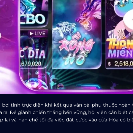
bởi tính trực diện khi kết quả ván bài phụ thuộc hoàn 
ia ra. Để giành chiến thắng bền vững, hội viên cần biết 
p lại và hạn chế tối đa việc đặt cược vào cửa Hòa có bi