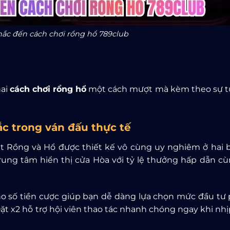
ắc đến cách chơi rồng hổ 789club
hai
cách chơi rồng hổ
một cách mượt mà kèm theo sự tự
ắc trong ván đấu thực tế
 vật Rồng và Hổ được thiết kế vô cùng uy nghiêm ở hai
rung tâm hiển thị cửa Hòa với tỷ lệ thưởng hấp dẫn c
cho số tiền cược giúp bạn dễ dàng lựa chọn mức đầu tư
ặt x2 hỗ trợ hội viên thao tác nhanh chóng ngay khi nhị