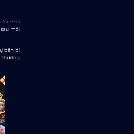
ười chơi
ề sau mỗi
ự bền bỉ
n thường