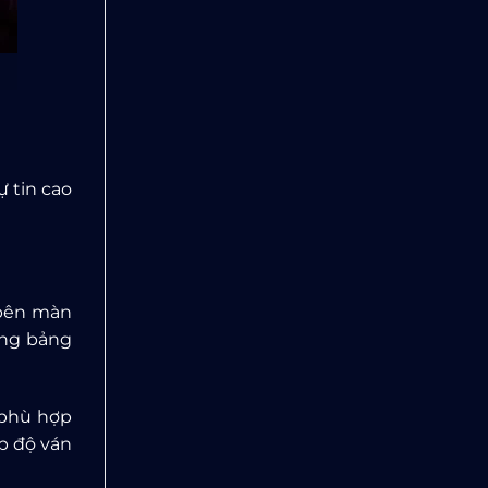
 tin cao
 bên màn
ùng bảng
 phù hợp
p độ ván