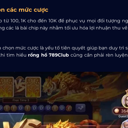
ọn các mức cược
 từ 100, 1K cho đến 10K để phục vụ mọi đối tượng ng
ng các lá bài chip này nhằm tối ưu hóa lợi nhuận thu v
 chọn mức cược là yếu tố tiên quyết giúp bạn duy trì s
khi tìm hiểu
rồng hổ 789Club
cũng cần phải rèn luyệ