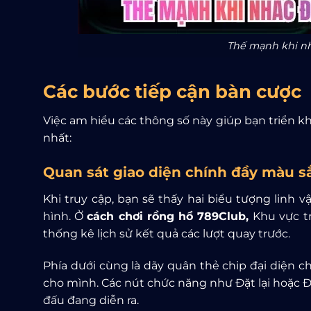
Thế mạnh khi nh
Các bước tiếp cận bàn cược
Việc am hiểu các thông số này giúp bạn triển k
nhất:
Quan sát giao diện chính đầy màu s
Khi truy cập, bạn sẽ thấy hai biểu tượng linh
hình. Ở
c
ách chơi rồng hổ 789Club,
Khu vực t
thống kê lịch sử kết quả các lượt quay trước.
Phía dưới cùng là dãy quân thẻ chip đại diện 
cho mình. Các nút chức năng như Đặt lại hoặc Đ
đấu đang diễn ra.