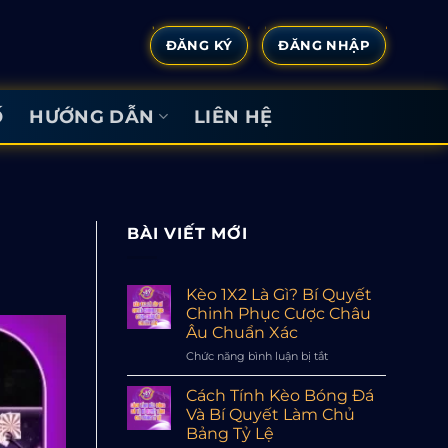
ĐĂNG KÝ
ĐĂNG NHẬP
Ố
HƯỚNG DẪN
LIÊN HỆ
BÀI VIẾT MỚI
Kèo 1X2 Là Gì? Bí Quyết
Chinh Phục Cược Châu
Âu Chuẩn Xác
Chức năng bình luận bị tắt
ở
Kèo
1X2
Cách Tính Kèo Bóng Đá
Là
Và Bí Quyết Làm Chủ
Gì?
Bảng Tỷ Lệ
Bí