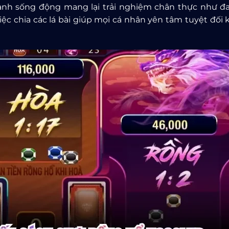
anh sống động mang lại trải nghiệm chân thực như đ
iệc chia các lá bài giúp mọi cá nhân yên tâm tuyệt đối