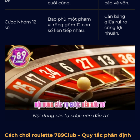
Lẻ
cuối cùng.
bảo vệ vốn.
Cân bằng
Bao phủ một phạm
Cược Nhóm 12
giữa rủi ro
vi rộng gồm 12 con
số
cùng lợi
số liên tiếp nhau.
nhuận.
Nội dung các tụ cược nên đầu tư
Cách chơi roulette 789Club –
Quy tắc phân định