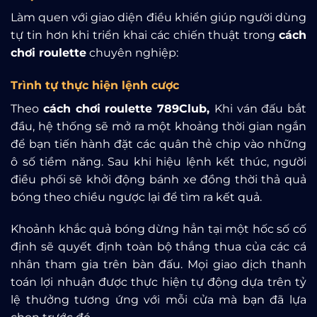
Làm quen với giao diện điều khiển giúp người dùng
tự tin hơn khi triển khai các chiến thuật trong
cách
chơi roulette
chuyên nghiệp:
Trình tự thực hiện lệnh cược
Theo
cách chơi roulette 789Club,
Khi ván đấu bắt
đầu, hệ thống sẽ mở ra một khoảng thời gian ngắn
để bạn tiến hành đặt các quân thẻ chip vào những
ô số tiềm năng. Sau khi hiệu lệnh kết thúc, người
điều phối sẽ khởi động bánh xe đồng thời thả quả
bóng theo chiều ngược lại để tìm ra kết quả.
Khoảnh khắc quả bóng dừng hẳn tại một hốc số cố
định sẽ quyết định toàn bộ thắng thua của các cá
nhân tham gia trên bàn đấu. Mọi giao dịch thanh
toán lợi nhuận được thực hiện tự động dựa trên tỷ
lệ thưởng tương ứng với mỗi cửa mà bạn đã lựa