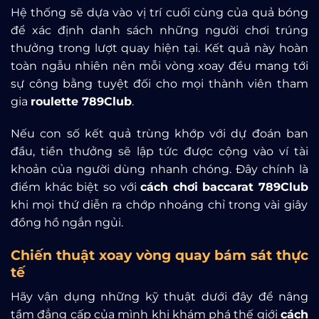
Hệ thống sẽ dựa vào vị trí cuối cùng của quả bóng
để xác định danh sách những người chơi trúng
thưởng trong lượt quay hiện tại. Kết quả này hoàn
toàn ngẫu nhiên nên mỗi vòng xoay đều mang tới
sự công bằng tuyệt đối cho mọi thành viên tham
gia
roulette 789Club
.
Nếu con số kết quả trùng khớp với dự đoán ban
đầu, tiền thưởng sẽ lập tức được cộng vào ví tài
khoản của người dùng nhanh chóng. Đây chính là
điểm khác biệt so với
cách chơi baccarat 789Club
khi mọi thứ diễn ra chớp nhoáng chỉ trong vài giây
đồng hồ ngắn ngủi.
Chiến thuật xoay vòng quay bám sát thực
tế
Hãy vận dụng những kỹ thuật dưới đây để nâng
tầm đẳng cấp của mình khi khám phá thế giới
cách