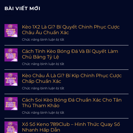
BÀI VIẾT MỚI
Kèo 1X2 Là Gì? Bí Quyết Chinh Phục Cược
Châu Âu Chuẩn Xác
Chức năng bình luận bị tắt
ở
Kèo
1X2
Cách Tính Kèo Bóng Đá Và Bí Quyết Làm
Là
Chủ Bảng Tỷ Lệ
Gì?
Chức năng bình luận bị tắt
ở
Bí
Cách
Quyết
Tính
Kèo Châu Á Là Gì? Bí Kíp Chinh Phục Cược
Chinh
Kèo
Phục
Chấp Chuẩn Xác
Bóng
Cược
Chức năng bình luận bị tắt
ở
Đá
Châu
Kèo
Và
Âu
Châu
Cách Soi Kèo Bóng Đá Chuẩn Xác Cho Tân
Bí
Chuẩn
Á
Quyết
Thủ Tham Khảo
Xác
Là
Làm
Chức năng bình luận bị tắt
ở
Gì?
Chủ
Cách
Bí
Bảng
Soi
Xổ Số Keno 789Club – Hình Thức Quay Số
Kíp
Tỷ
Kèo
Chinh
Nhanh Hấp Dẫn
Lệ
Bóng