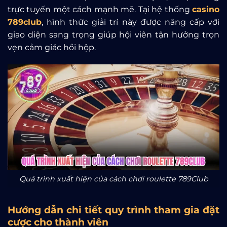
trực tuyến một cách mạnh mẽ. Tại hệ thống
casino
789club
, hình thức giải trí này được nâng cấp với
giao diện sang trọng giúp hội viên tận hưởng trọn
vẹn cảm giác hồi hộp.
Quá trình xuất hiện của cách chơi roulette 789Club
Hướng dẫn chi tiết quy trình tham gia đặt
cược cho thành viên