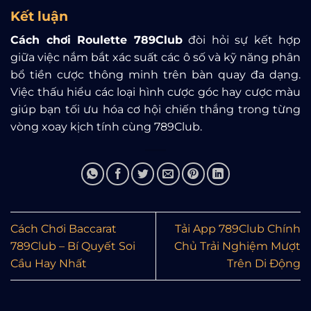
Kết luận
Cách chơi Roulette 789Club
đòi hỏi sự kết hợp
giữa việc nắm bắt xác suất các ô số và kỹ năng phân
bổ tiền cược thông minh trên bàn quay đa dạng.
Việc thấu hiểu các loại hình cược góc hay cược màu
giúp bạn tối ưu hóa cơ hội chiến thắng trong từng
vòng xoay kịch tính cùng 789Club.
Cách Chơi Baccarat
Tải App 789Club Chính
789Club – Bí Quyết Soi
Chủ Trải Nghiệm Mượt
Cầu Hay Nhất
Trên Di Động