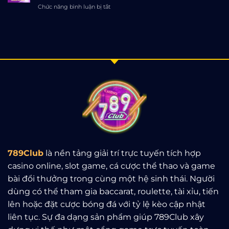
Phục
Chức năng bình luận bị tắt
ở
Đá
Cược
Xổ
Chuẩn
Chấp
Số
Xác
Chuẩn
Keno
Cho
Xác
789Club
Tân
–
Thủ
Hình
Tham
Thức
Khảo
Quay
Số
Nhanh
Hấp
Dẫn
789Club
là nền tảng giải trí trực tuyến tích hợp
casino online, slot game, cá cược thể thao và game
bài đổi thưởng trong cùng một hệ sinh thái. Người
dùng có thể tham gia baccarat, roulette, tài xỉu, tiến
lên hoặc đặt cược bóng đá với tỷ lệ kèo cập nhật
liên tục. Sự đa dạng sản phẩm giúp 789Club xây