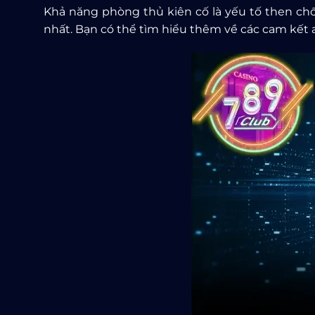
Khả năng phòng thủ kiên cố là yếu tố then ch
nhất. Bạn có thể tìm hiểu thêm về các cam kết 