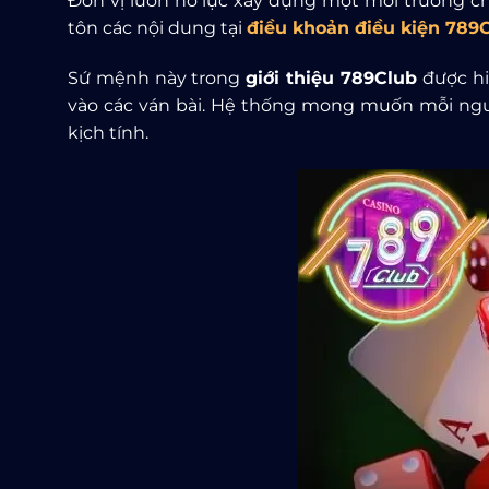
Đơn vị luôn nỗ lực xây dựng một môi trường ch
tôn các nội dung tại
điều khoản điều kiện 789
Sứ mệnh này trong
giới thiệu 789Club
được hi
vào các ván bài. Hệ thống mong muốn mỗi ngư
kịch tính.