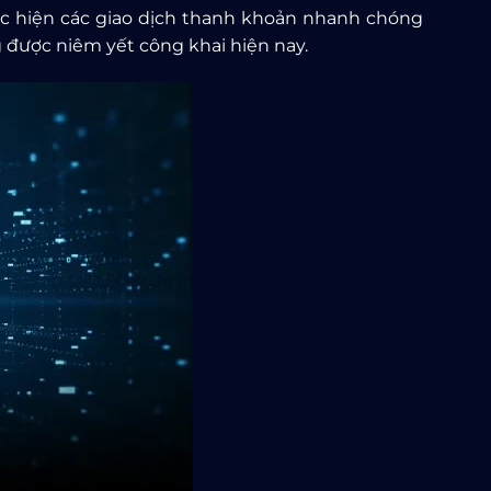
ực hiện các giao dịch thanh khoản nhanh chóng
được niêm yết công khai hiện nay.