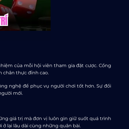
nghiệm của mỗi hội viên tham gia đặt cược. Cổng
h chân thực đỉnh cao.
ông nghệ để phục vụ người chơi tốt hơn. Sự đổi
người mới.
g giá trị mà đơn vị luôn gìn giữ suốt quá trình
i ở lại lâu dài cùng những quân bài.