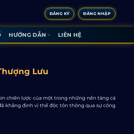
ĐĂNG KÝ
ĐĂNG NHẬP
Ố
HƯỚNG DẪN
LIÊN HỆ
 Thượng Lưu
hìn chiến lược của một trong những nền tảng cá
 đã khẳng định vị thế độc tôn thông qua sự công