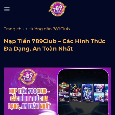
Bỏ
qua
nội
dung
Trang chủ
»
Hướng dẫn 789Club
Nạp Tiền 789Club – Các Hình Thức
Đa Dạng, An Toàn Nhất