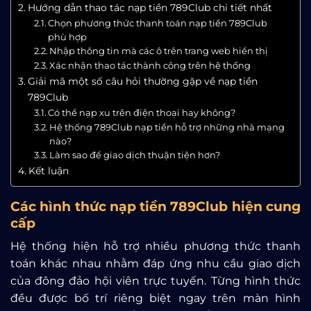
Hướng dẫn thao tác nạp tiền 789Club chi tiết nhất
Chọn phương thức thanh toán nạp tiền 789Club
phù hợp
Nhập thông tin mà các ô trên trang web hiển thị
Xác nhận thao tác thành công trên hệ thống
Giải mã một số câu hỏi thường gặp về nạp tiền
789Club
Có thể nạp xu trên điện thoại hay không?
Hệ thống 789Club nạp tiền hỗ trợ những nhà mạng
nào?
Làm sao để giao dịch thuận tiện hơn?
Kết luận
Các hình thức nạp tiền 789Club hiện cung
cấp
Hệ thống hiện hỗ trợ nhiều phương thức thanh
toán khác nhau nhằm đáp ứng nhu cầu giao dịch
của đông đảo hội viên trực tuyến. Từng hình thức
đều được bố trí riêng biệt ngay trên màn hình