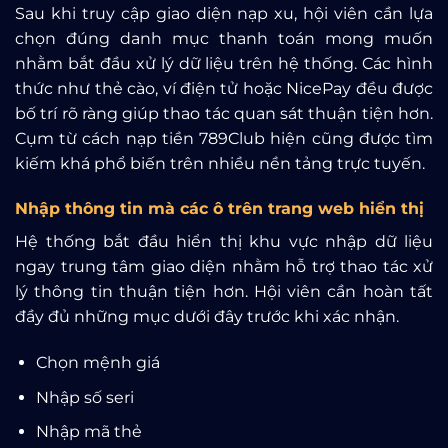
Sau khi truy cập giao diện nạp xu, hội viên cần lựa
chọn đúng danh mục thanh toán mong muốn
nhằm bắt đầu xử lý dữ liệu trên hệ thống. Các hình
thức như thẻ cào, ví điện tử hoặc NicePay đều được
bố trí rõ ràng giúp thao tác quan sát thuận tiện hơn.
Cụm từ cách nạp tiền 789Club hiện cũng được tìm
kiếm khá phổ biến trên nhiều nền tảng trực tuyến.
Nhập thông tin mà các ô trên trang web hiển thị
Hệ thống bắt đầu hiển thị khu vực nhập dữ liệu
ngay trung tâm giao diện nhằm hỗ trợ thao tác xử
lý thông tin thuận tiện hơn. Hội viên cần hoàn tất
đầy đủ những mục dưới đây trước khi xác nhận.
Chọn mệnh giá
Nhập số seri
Nhập mã thẻ