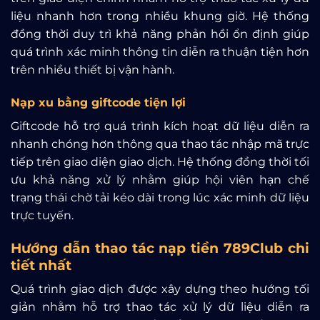
liệu nhanh hơn trong nhiều khung giờ. Hệ thống
đồng thời duy trì khả năng phản hồi ổn định giúp
quá trình xác minh thông tin diễn ra thuận tiện hơn
trên nhiều thiết bị vận hành.
Nạp xu bằng giftcode tiện lợi
Giftcode hỗ trợ quá trình kích hoạt dữ liệu diễn ra
nhanh chóng hơn thông qua thao tác nhập mã trực
tiếp trên giao diện giao dịch. Hệ thống đồng thời tối
ưu khả năng xử lý nhằm giúp hội viên hạn chế
trạng thái chờ tải kéo dài trong lúc xác minh dữ liệu
trực tuyến.
Hướng dẫn thao tác nạp tiền 789Club chi
tiết nhất
Quá trình giao dịch được xây dựng theo hướng tối
giản nhằm hỗ trợ thao tác xử lý dữ liệu diễn ra