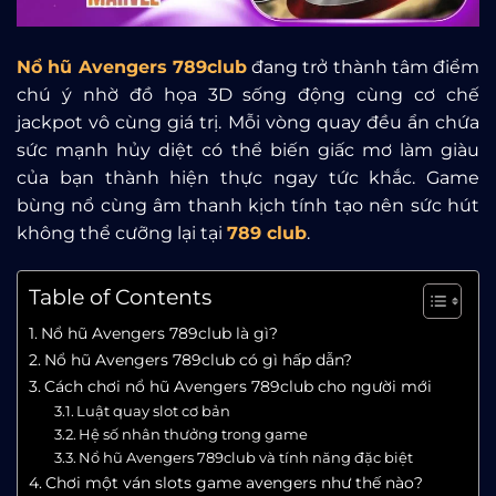
Nổ hũ Avengers 789club
đang trở thành tâm điểm
chú ý nhờ đồ họa 3D sống động cùng cơ chế
jackpot vô cùng giá trị. Mỗi vòng quay đều ẩn chứa
sức mạnh hủy diệt có thể biến giấc mơ làm giàu
của bạn thành hiện thực ngay tức khắc. Game
bùng nổ cùng âm thanh kịch tính tạo nên sức hút
không thể cưỡng lại tại
789 club
.
Table of Contents
Nổ hũ Avengers 789club là gì?
Nổ hũ Avengers 789club có gì hấp dẫn?
Cách chơi nổ hũ Avengers 789club cho người mới
Luật quay slot cơ bản
Hệ số nhân thưởng trong game
Nổ hũ Avengers 789club và tính năng đặc biệt
Chơi một ván slots game avengers như thế nào?