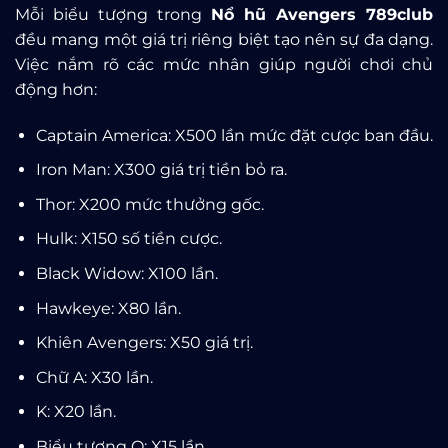
Mỗi biểu tượng trong
Nổ hũ Avengers 789club
đều mang một giá trị riêng biệt tạo nên sự đa dạng.
Việc nắm rõ các mức nhân giúp người chơi chủ
động hơn:
Captain America: X500 lần mức đặt cược ban đầu.
Iron Man: X300 giá trị tiền bỏ ra.
Thor: X200 mức thưởng gốc.
Hulk: X150 số tiền cược.
Black Widow: X100 lần.
Hawkeye: X80 lần.
Khiên Avengers: X50 giá trị.
Chữ A: X30 lần.
K: X20 lần.
Biểu tượng Q: X15 lần.