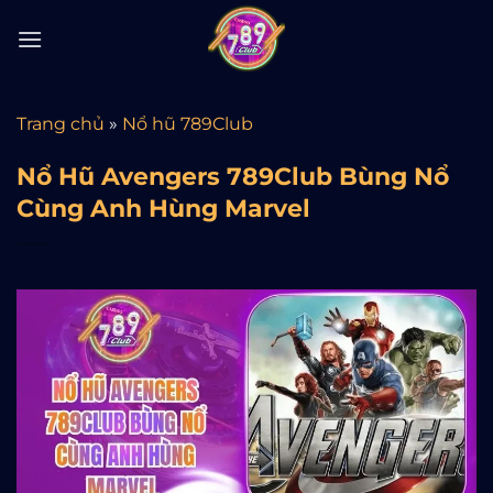
Bỏ
qua
nội
dung
Trang chủ
»
Nổ hũ 789Club
Nổ Hũ Avengers 789Club Bùng Nổ
Cùng Anh Hùng Marvel