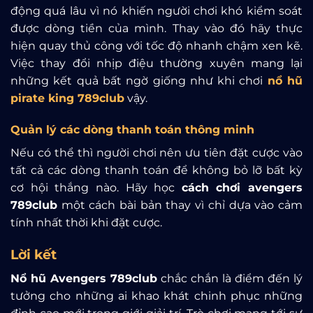
động quá lâu vì nó khiến người chơi khó kiểm soát
được dòng tiền của mình. Thay vào đó hãy thực
hiện quay thủ công với tốc độ nhanh chậm xen kẽ.
Việc thay đổi nhịp điệu thường xuyên mang lại
những kết quả bất ngờ giống như khi chơi
nổ hũ
pirate king 789club
vậy.
Quản lý các dòng thanh toán thông minh
Nếu có thể thì người chơi nên ưu tiên đặt cược vào
tất cả các dòng thanh toán để không bỏ lỡ bất kỳ
cơ hội thắng nào. Hãy học
cách chơi avengers
789club
một cách bài bản thay vì chỉ dựa vào cảm
tính nhất thời khi đặt cược.
Lời kết
Nổ hũ Avengers 789club
chắc chắn là điểm đến lý
tưởng cho những ai khao khát chinh phục những